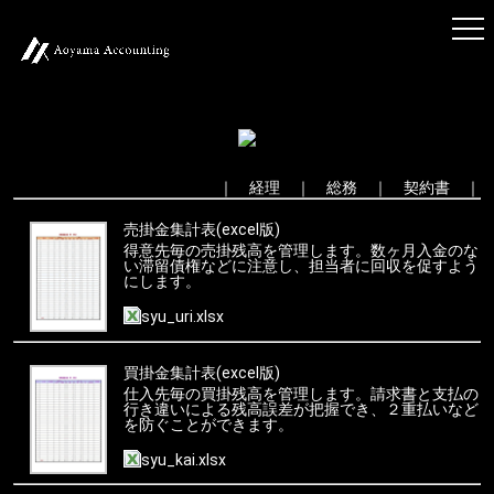
｜
経理
｜
総務
｜
契約書
｜
売掛金集計表(excel版)
得意先毎の売掛残高を管理します。数ヶ月入金のな
い滞留債権などに注意し、担当者に回収を促すよう
にします。
syu_uri.xlsx
買掛金集計表(excel版)
仕入先毎の買掛残高を管理します。請求書と支払の
行き違いによる残高誤差が把握でき、２重払いなど
を防ぐことができます。
syu_kai.xlsx